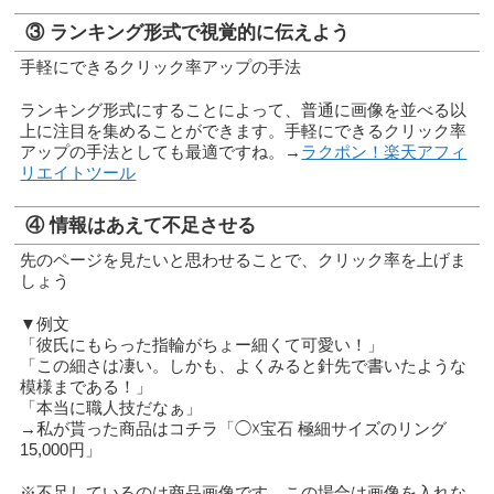
③ ランキング形式で視覚的に伝えよう
手軽にできるクリック率アップの手法
ランキング形式にすることによって、普通に画像を並べる以
上に注目を集めることができます。手軽にできるクリック率
アップの手法としても最適ですね。→
ラクポン！楽天アフィ
リエイトツール
④ 情報はあえて不足させる
先のページを見たいと思わせることで、クリック率を上げま
しょう
▼例文
「彼氏にもらった指輪がちょー細くて可愛い！」
「この細さは凄い。しかも、よくみると針先で書いたような
模様まである！」
「本当に職人技だなぁ」
→私が貰った商品はコチラ「◯☓宝石 極細サイズのリング
15,000円」
※不足しているのは商品画像です。この場合は画像を入れな