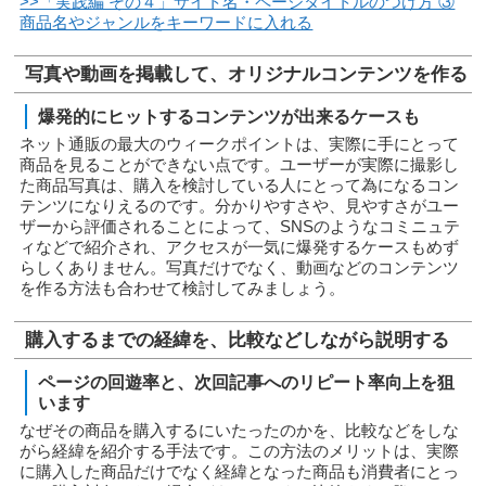
>>「実践編 その４」サイト名・ページタイトルのつけ方 ③
商品名やジャンルをキーワードに入れる
写真や動画を掲載して、オリジナルコンテンツを作る
爆発的にヒットするコンテンツが出来るケースも
ネット通販の最大のウィークポイントは、実際に手にとって
商品を見ることができない点です。ユーザーが実際に撮影し
た商品写真は、購入を検討している人にとって為になるコン
テンツになりえるのです。分かりやすさや、見やすさがユー
ザーから評価されることによって、SNSのようなコミニュテ
ィなどで紹介され、アクセスが一気に爆発するケースもめず
らしくありません。写真だけでなく、動画などのコンテンツ
を作る方法も合わせて検討してみましょう。
購入するまでの経緯を、比較などしながら説明する
ページの回遊率と、次回記事へのリピート率向上を狙
います
なぜその商品を購入するにいたったのかを、比較などをしな
がら経緯を紹介する手法です。この方法のメリットは、実際
に購入した商品だけでなく経緯となった商品も消費者にとっ