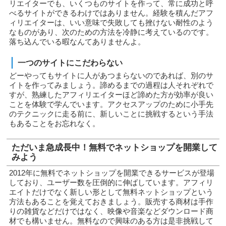
リエイターでも、いくつものサイトを作って、常に成功と呼
べるサイトができるわけではありません。経験を積んだアフ
ィリエイターは、いい意味で失敗しても挫けない耐性のよう
なものがあり、次のための方法を冷静に考えているのです。
落ち込んでいる暇なんてありませんよ。
一つのサイトにこだわらない
どーやってもサイトに人があつまらないのであれば、別のサ
イトを作ってみましょう。諦めるまでの過程は人それぞれで
すが、熟練したアフィリエイターほど諦めた方が効率が良い
ことを体験で学んでいます。アクセスアップのために小手先
のテクニックに走る前に、新しいことに挑戦するという手法
もあることをお忘れなく。
ただいま急成長中！無料でネットショップを開業して
みよう
2012年に無料でネットショップを開業できるサービスが登場
しており、ユーザー数を圧倒的に伸ばしています。アフィリ
エイトだけでなく新しい形として無料ネットショップという
方法もあることを覚えておきましょう。販売する商材は手作
りの雑貨などだけではなく、映像や音楽などダウンロード商
材でも構いません。無料なので興味のある方は是非挑戦して