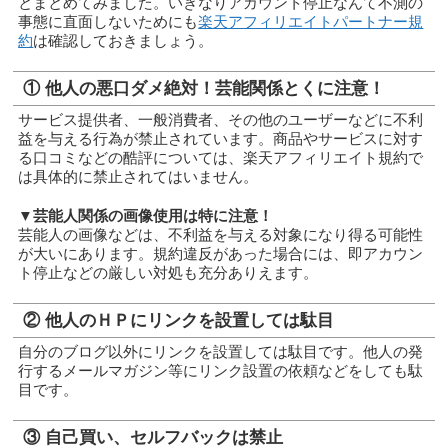
とまとめてみました。いきなりアカウント停止なんて不測の
事態に直面しないためにも
楽天アフィリエイトパートナー規
約
は確認しておきましょう。
① 他人の悪口ダメ絶対！芸能関係とくに注意！
サービス提供者、一般消費者、その他のユーザーなどに不利
益を与える行為が禁止されています。商品やサービスに対す
る口コミなどの酷評については、楽天アフィリエイト規約で
は具体的に禁止されてはいません。
▼芸能人関係の画像使用は特に注意！
芸能人の画像などは、不利益を与える対象になり得る可能性
が大いにあります。規約違反があった場合には、即アカウン
ト停止などの厳しい対処も充分ありえます。
② 他人のＨＰにリンクを設置しては駄目
自分のブログ以外にリンクを設置しては駄目です。他人の発
行するメールマガジン等にリンク設置の依頼などをしても駄
目です。
③ 自己買い、セルフバックは禁止