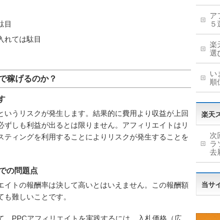
ア
駄目
５
入れては駄目
楽
選
い
告で稼げるのか？
順
す
というリスクが発生します。結果的に費用より収益が上回
楽天
必ずしも利益が出るとは限りません。アフィリエイトはリ
次
スティングを利用することによりリスクが発生することを
ラ
去
告での問題点
当サ
エイトの報酬率は決して高いとはいえません。この報酬額
ても難しいことです。
て、PPCアフィリエイトを実践するには、入札価格（広