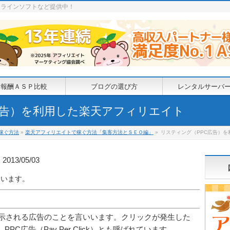
ンラインソフトなど提供中！
金報酬ＡＳＰ比較
ブログの選び方
レンタルサーバ
広告）を利用した楽天アフィリエイト
稼ぐ方法
»
楽天アフィリエイトで稼ぐ方法「集客方法とＳＥＯ編」
»
リスティング（PPC広告）
13/05/03
結果に表示される広告のことを言いいます。クリックが発生した
C広告（Pay Per Click）とも呼ばれています。