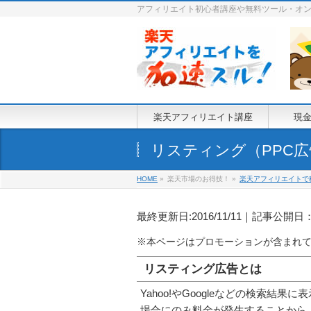
アフィリエイト初心者講座や無料ツール・オ
楽天アフィリエイト講座
現
リスティング（PPC
HOME
»
楽天市場のお得技！ »
楽天アフィリエイトで
最終更新日:2016/11/11｜記事公開日：20
リスティング広告とは
Yahoo!やGoogleなどの検索
場合にのみ料金が発生することから、PP