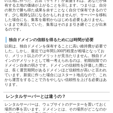
の土地に作った、お店（サイト）が繁盛すれば、あなたが保
有する土地の価値が上がることを示します。つまりは、自分
の努力で勝ち得た成果を余すことなく自分で保有できるので
す。少し複雑な話になるかもしれませんが、サーバーを移転
した場合にも、集客を最初からはじめる必要もありません。
いままで来店していた、集客はそのまま引き継ぐことが出来
るのです。
独自ドメインの信頼を得るためには時間が必要
以前は、独自ドメインを保有することに高い維持費が必要で
した。しかし、最近では年間1,000円程度が相場となってお
り、メリット以上のデメリットが見当たりません。独自ドメ
インのデメリットとして唯一考えられるのは、初期段階での
ドメイン自体の弱さです。ドメインの信頼性を評価した際に
は、長く運営期間があるドメインほど信頼性が高いと言われ
ています。新規に作った場合にはスタート地点なので、これ
から運営をすることで力をやしない信頼性を上げる必要はあ
ります。
レンタルサーバーとは違うの？
レンタルサーバーは、ウェブサイトのデーターを置いておく
場所の事を言います。ドメインとは、その場所がどこなのか